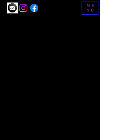
ME
NU