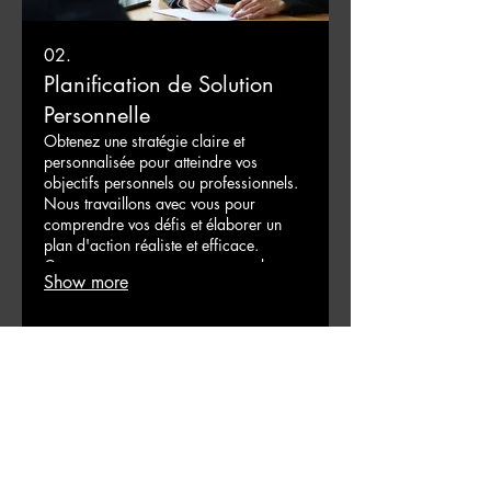
02.
Planification de Solution
Personnelle
Obtenez une stratégie claire et
personnalisée pour atteindre vos
objectifs personnels ou professionnels.
Nous travaillons avec vous pour
comprendre vos défis et élaborer un
plan d'action réaliste et efficace.
Commencez votre parcours vers le
Show more
succès dès aujourd'hui.