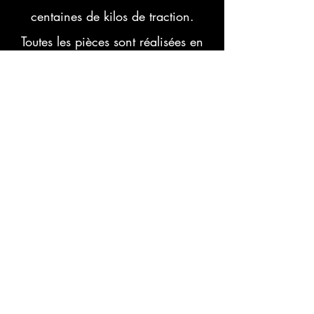
centaines de kilos de traction.
Toutes les pièces sont réalisées en
Titane en grade 2 ou grade 5 selon
leur fonction, même les ressorts! La
poignée peut être démontée ou
remontée en une minute pour
transporter l'arbalète, dans un tube
en avion par exemple. Elle existe
en version ergonomique droitier,
gaucher ou ambidextre. Elle est de
couleur violette (Skilla Purple) mais
peut être livrée sur commande en