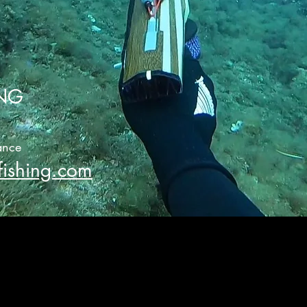
ING
ance
fishing.com