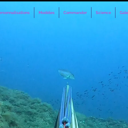
ersonnalisations
Modèles
Commander
Science
Gale
Nous contacter
ous contacter par mail ou via les réseaux sociaux pour to