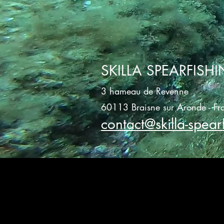
SKILLA SPEARFISH
3 hameau de Revenne
60113 Braisne sur Aronde - Fr
contact@skilla-spear