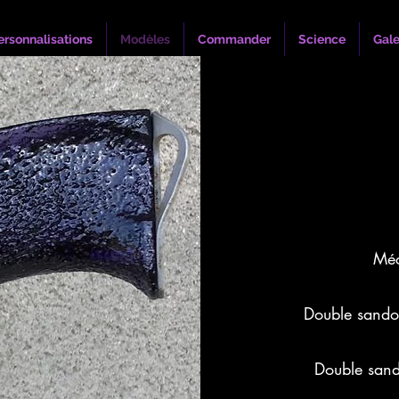
ersonnalisations
Modèles
Commander
Science
Gale
Méc
Double sando
Double san