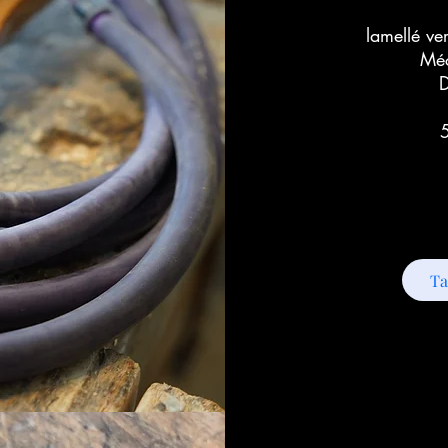
lamellé ve
Méc
D
Ta