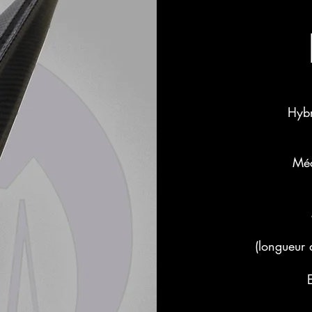
Hybr
Méc
(longueur 