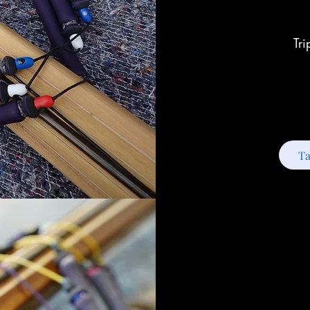
Tr
Ta