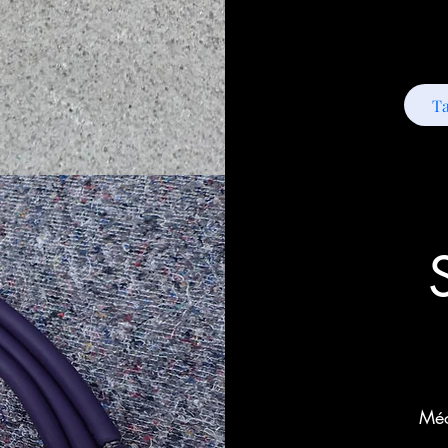
T
Méc