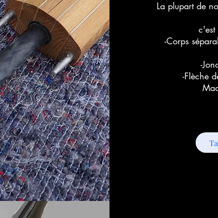
La plupart de no
c'es
​-
Corps séparab
-Jon
-Flèche
Mad
Ta