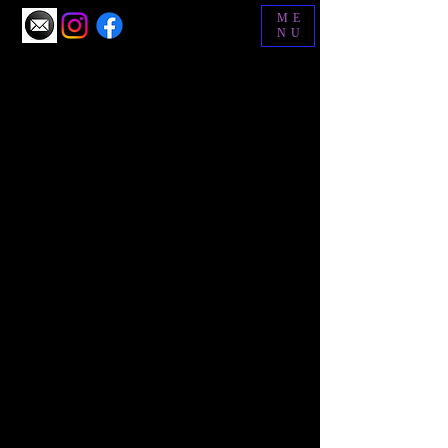
ME
NU